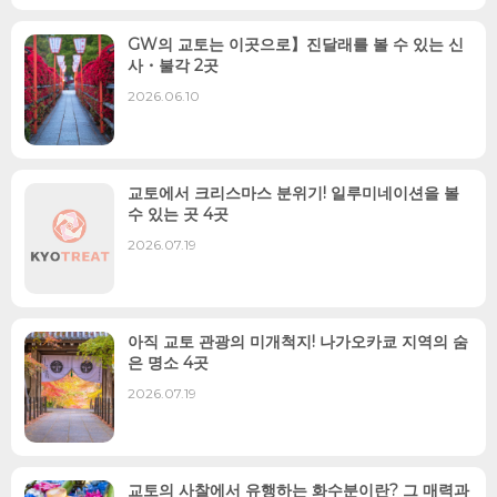
GW의 교토는 이곳으로】진달래를 볼 수 있는 신
사・불각 2곳
2026.06.10
교토에서 크리스마스 분위기! 일루미네이션을 볼
수 있는 곳 4곳
2026.07.19
아직 교토 관광의 미개척지! 나가오카쿄 지역의 숨
은 명소 4곳
2026.07.19
교토의 사찰에서 유행하는 화수분이란? 그 매력과