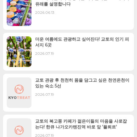
유래를 설명합니다
2026.06.13
더운 여름에도 관광하고 싶어진다! 교토의 인기 피
서지 6곳
2026.07.19
교토 관광 후 천천히 몸을 담그고 싶은 천연온천이
있는 숙소 5선
2026.07.19
교토의 복고풍 카페가 젊은이들의 마음을 사로잡
는다! 한큐 나가오카텐진역 바로 앞 '플뢰르'
2026.07.19