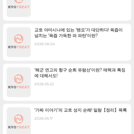
교토 야마시나에 있는 '텐요'가 대단하다! 육즙이
넘치는 '육즙 가득한 파 파탄'이란?
2026.06.04
'해군 연고의 항구 순회 유람선'이란? 매력과 특징
에 대해서도!
2026.05.22
'가짜 이야기'의 교토 성지 순례! 일람【정리】목록
2026.05.17