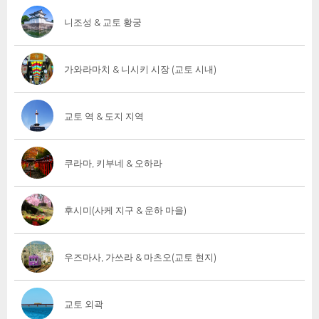
니조성 & 교토 황궁
가와라마치 & 니시키 시장 (교토 시내)
교토 역 & 도지 지역
쿠라마, 키부네 & 오하라
후시미(사케 지구 & 운하 마을)
우즈마사, 가쓰라 & 마츠오(교토 현지)
교토 외곽