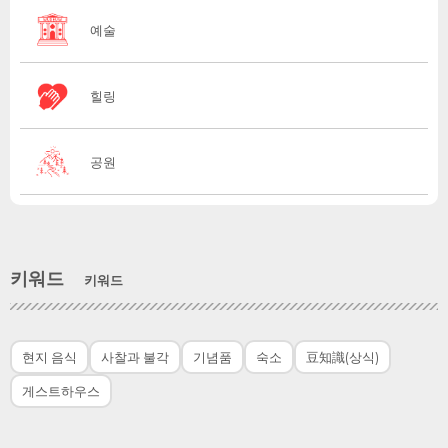
예술
힐링
공원
키워드
키워드
현지 음식
사찰과 불각
기념품
숙소
豆知識(상식)
게스트하우스