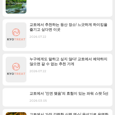
교토에서 추천하는 등산 장소! 느긋하게 하이킹을
즐기고 싶다면 이곳
2026.07.22
누구에게도 말하고 싶지 않다! 교토에서 예약하지
않으면 갈 수 없는 추천 가게
2026.07.22
교토에서 '인연 맺음'의 효험이 있는 파워 스팟 5선
2026.03.05
교토에서 가장 강력한 심령 명소! 무섭기로 유명한