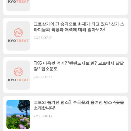
교토상가의 J1 승격으로 화제가 되고 있다! 산가 스
타디움의 특징과 매력에 대해 알아보자!
2026.07.19
TKG 마음껏 먹기? '벤텐노사토'란? 교토에서 날달
걀? 입소문도
2026.07.19
교토의 숨겨진 명소】수국꽃의 숨겨진 명소 4곳을
소개합니다!
2026.06.13