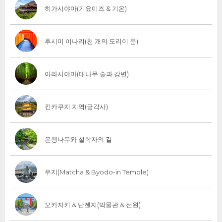
히가시야마(기요미즈 & 기온)
후시미 이나리(천 개의 도리이 문)
아라시야마(대나무 숲과 강변)
킨카쿠지 지역(금각사)
은행나무와 철학자의 길
우지(Matcha & Byodo-in Temple)
오카자키 & 난젠지(박물관 & 선원)