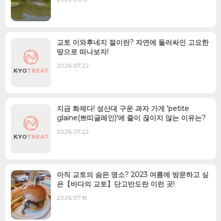
교토 이와후네지 절이란? 자연에 둘러싸인 고요한
땅으로 떠나보자!
2026.07.22
지금 화제다! 성산대 구운 과자 가게 'petite
glaine(쁘띠글레인)'에 줄이 끊이지 않는 이유는?
2026.07.22
아직 교토의 숨은 명소? 2023 여름에 방문하고 싶
은【바다의 교토】단고반도란 이런 곳!
2026.07.19