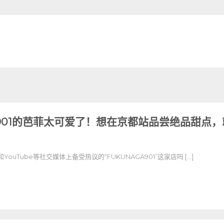
A901的芭菲太可爱了！想在京都站品尝绝品甜点
m和YouTube等社交媒体上备受热议的“FUKUNAGA901”这家店吗 […]