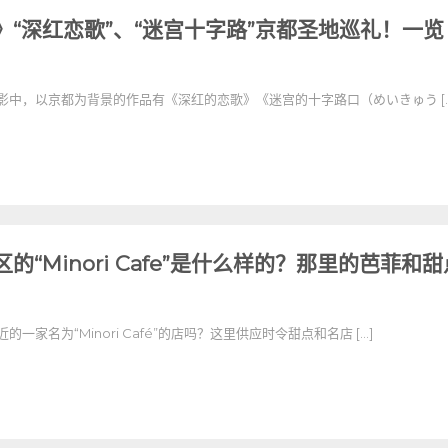
》“深红恋歌”、“迷宫十字路”京都圣地巡礼！一览
影中，以京都为背景的作品有《深红的恋歌》《迷宫的十字路口（めいきゅう […
的“Minori Cafe”是什么样的？那里的芭菲和
一家名为“Minori Café”的店吗？这里供应时令甜点和名店 […]