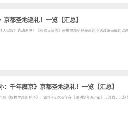
》京都圣地巡礼！一览【汇总】
顶天家族》的动画吗？《有顶天家族》是根据森见登美彦的小说改编而成的动画作品
孙：千年魔京》京都圣地巡礼！一览【汇总】
作品《奴拉里彦的孙子》。该作于2008年在《周刊少年Jump》上连载，以妖