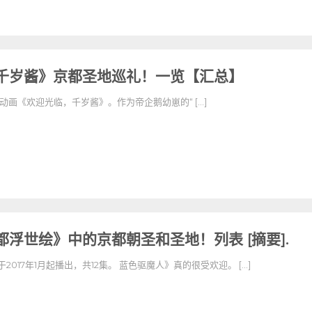
千岁酱》京都圣地巡礼！一览【汇总】
视动画《欢迎光临，千岁酱》。作为帝企鹅幼崽的“ […]
浮世绘》中的京都朝圣和圣地！列表 [摘要].
017年1月起播出，共12集。 蓝色驱魔人》真的很受欢迎。 [...]