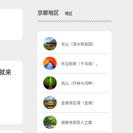
京都地区
地区
东山（清水和祇园）
伏见稻荷（千鸟居）。
，就来
岚山（竹林与河畔）
金阁寺区域（金阁）
银阁寺和哲人之路