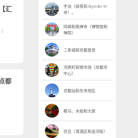
宇治（抹茶和 Byodo-in
【汇
寺）。
冈崎和南禅寺（博物馆和
]
禅院）
二条城和京都皇宫
河原町和锦市场（京都市
中心）
甜点都
京都站和东寺地区
鞍马、木船和大原
伏见（清酒区和运河街）