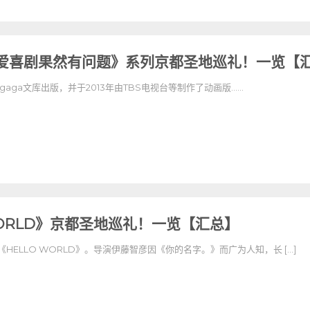
爱喜剧果然有问题》系列京都圣地巡礼！一览【
agaga文库出版，并于2013年由TBS电视台等制作了动画版……
WORLD》京都圣地巡礼！一览【汇总】
的《HELLO WORLD》。导演伊藤智彦因《你的名字。》而广为人知，长 […]