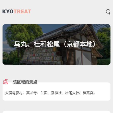
打
乌丸、桂和松尾（京都本地）
点
该区域的景点
太俣电影村、高龙寺、兰殿、蚕神社、松尾大社、桂离宫。