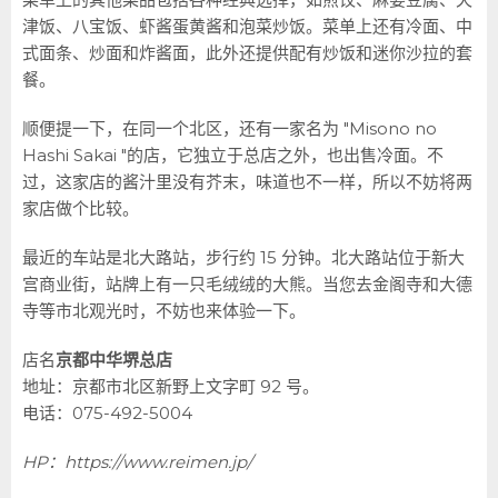
津饭、八宝饭、虾酱蛋黄酱和泡菜炒饭。菜单上还有冷面、中
式面条、炒面和炸酱面，此外还提供配有炒饭和迷你沙拉的套
餐。
顺便提一下，在同一个北区，还有一家名为 "Misono no
Hashi Sakai "的店，它独立于总店之外，也出售冷面。不
过，这家店的酱汁里没有芥末，味道也不一样，所以不妨将两
家店做个比较。
最近的车站是北大路站，步行约 15 分钟。北大路站位于新大
宫商业街，站牌上有一只毛绒绒的大熊。当您去金阁寺和大德
寺等市北观光时，不妨也来体验一下。
店名
京都中华堺总店
地址：京都市北区新野上文字町 92 号。
电话：075-492-5004
HP：
https://www.reimen.jp/