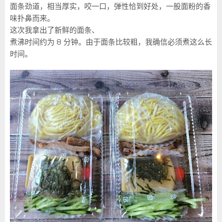
面条劲道，相当厚实，咬一口，弹性恰到好处，一股面粉的香
味扑鼻而来。
这次我拿出了新鲜的面条、
煮沸时间约为 8 分钟。由于面条比较粗，我确信必须煮这么长
时间。