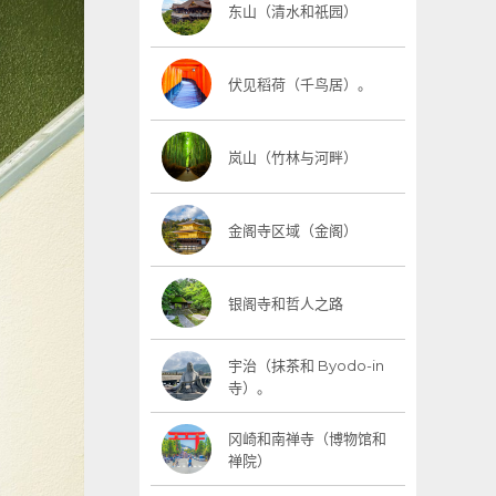
东山（清水和祇园）
伏见稻荷（千鸟居）。
岚山（竹林与河畔）
金阁寺区域（金阁）
银阁寺和哲人之路
宇治（抹茶和 Byodo-in
寺）。
冈崎和南禅寺（博物馆和
禅院）