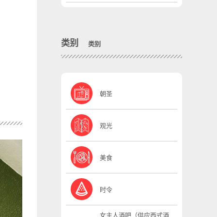
类别
类别
朝圣
观光
美食
时令
女主人酒吧（供应西式酒