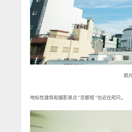
照片
地标性建筑和摄影景点 "京都塔 "也近在咫尺。