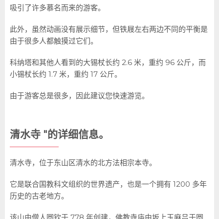
吸引了许多慕名而来的游客。
此外，虽然动画没有展示细节，但铁屐左右两边不同的平衡是
由于很多人都触摸过它们。
科纳塔和其他人看到的大锡杖长约 2.6 米，重约 96 公斤，而
小锡杖长约 1.7 米，重约 17 公斤。
由于游客总是很多，因此建议您快速游览。
清水寺 "的详细信息。
清水寺，位于东山区清水的北方法相宗本寺。
它是联合国教科文组织的世界遗产，也是一个拥有 1200 多年
历史的古老地方。
该山由僧人圆钦于 778 年创建，佛教寺庙由坂上玉麻吕于圆