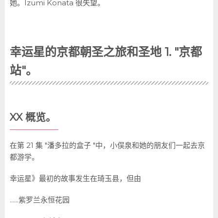
她。Izumi Konata 很失望。
幸运星的京都朝圣之旅和圣地 1. "京都
站"。
XX 概览。
在第 21 集 "潘多拉的盒子 "中，小俣泉和她的朋友们一起去京
都游学。
幸运星》最初的故事发生在琦玉县，但由
......紫罗兰永恒花园