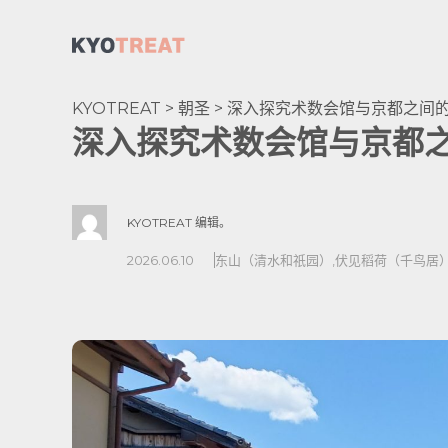
KYOTREAT
>
朝圣
>
深入探究术数会馆与京都之间
深入探究术数会馆与京都
KYOTREAT 编辑。
2026.06.10
东山（清水和祇园）
,
伏见稻荷（千鸟居