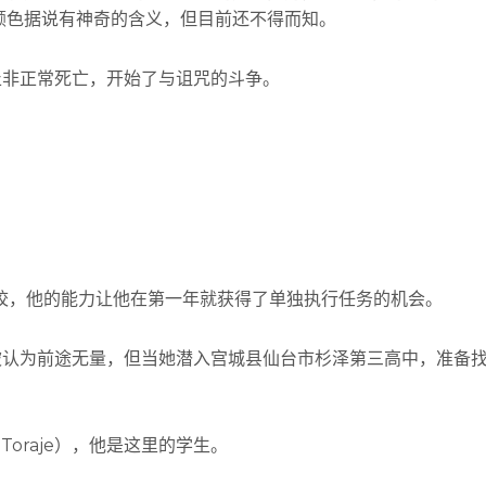
颜色据说有神奇的含义，但目前还不得而知。
了防止非正常死亡，开始了与诅咒的斗争。
学校，他的能力让他在第一年就获得了单独执行任务的机会。
被认为前途无量，但当她潜入宫城县仙台市杉泽第三高中，准备
。
Toraje），他是这里的学生。