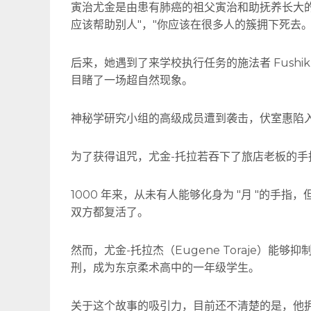
寅治尤金是由患有肺癌的祖父寅治和助抚养长大
应该帮助别人"，"你应该在很多人的簇拥下死去
后来，她遇到了来学校执行任务的施法者 Fushikur
目睹了一场超自然现象。
神秘学研究小组的高级成员遭到袭击，伏室惠陷
为了获得诅咒，尤金-托拉若吞下了旅店老板的手
1000 年来，从未有人能够化身为 "月 "的手
双方都复活了。
然而，尤金-托拉杰（Eugene Toraje）能够
刑，成为东京柔术高中的一年级学生。
关于这个故事的吸引力，目前还不清楚的是，他