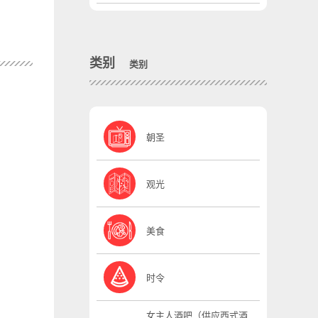
类别
类别
朝圣
观光
美食
时令
女主人酒吧（供应西式酒