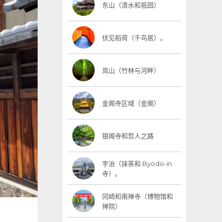
东山（清水和祇园）
伏见稻荷（千鸟居）。
岚山（竹林与河畔）
金阁寺区域（金阁）
银阁寺和哲人之路
宇治（抹茶和 Byodo-in
寺）。
冈崎和南禅寺（博物馆和
禅院）