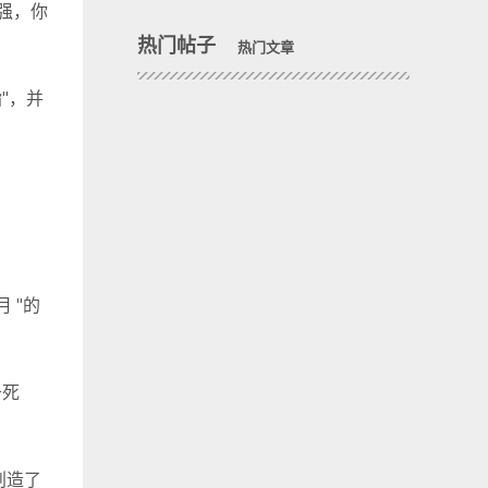
强，你
热门帖子
热门文章
指"，并
 "的
于死
创造了