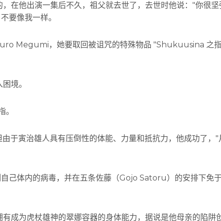
的，在他出演一集后不久，祖父就去世了，去世时他说："你很坚
。不要像我一样。
o Megumi，她要取回被诅咒的特殊物品 "Shukuusina 之
入困境。
指。
指，但由于寅治雄人具有压倒性的体能、力量和抵抗力，他成功了，"月
抑制自己体内的病毒，并在五条佐藤（Gojo Satoru）的安排下免
拥有成为虎杖雄神的翠娜容器的身体能力，据说是他母亲的陷阱