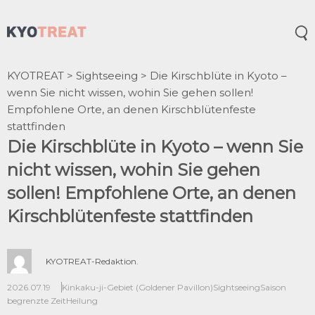
Öff
KYOTREAT
>
Sightseeing
>
Die Kirschblüte in Kyoto –
wenn Sie nicht wissen, wohin Sie gehen sollen!
Empfohlene Orte, an denen Kirschblütenfeste
stattfinden
Die Kirschblüte in Kyoto – wenn Sie
nicht wissen, wohin Sie gehen
sollen! Empfohlene Orte, an denen
Kirschblütenfeste stattfinden
KYOTREAT-Redaktion.
2026.07.19
Kinkaku-ji-Gebiet (Goldener Pavillon)
Sightseeing
Saison
begrenzte Zeit
Heilung