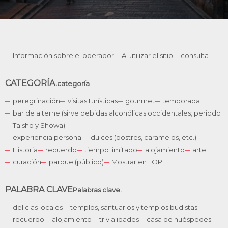
Información sobre el operador
Al utilizar el sitio
consulta
CATEGORÍA.
categoría
peregrinación
visitas turísticas
gourmet
temporada
bar de alterne (sirve bebidas alcohólicas occidentales; periodo
Taisho y Showa)
experiencia personal
dulces (postres, caramelos, etc.)
Historia
recuerdo
tiempo limitado
alojamiento
arte
English
curación
parque (público)
Mostrar en TOP
German
French
PALABRA CLAVE
Palabras clave.
Korean
delicias locales
templos, santuarios y templos budistas
Chinese
recuerdo
alojamiento
trivialidades
casa de huéspedes