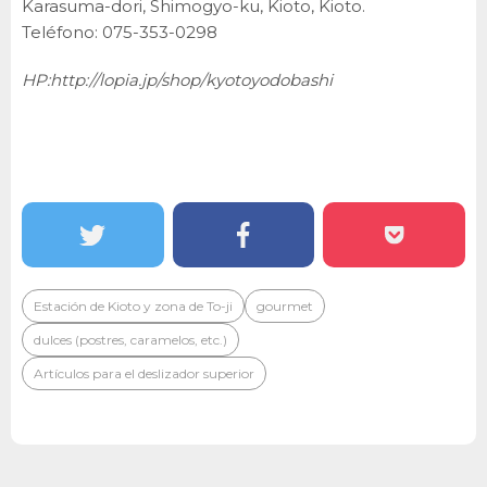
Karasuma-dori, Shimogyo-ku, Kioto, Kioto.
Teléfono: 075-353-0298
HP:
http://lopia.jp/shop/kyotoyodobashi
Estación de Kioto y zona de To-ji
gourmet
dulces (postres, caramelos, etc.)
Artículos para el deslizador superior