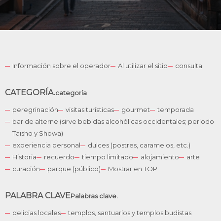
Información sobre el operador
Al utilizar el sitio
consulta
CATEGORÍA.
categoría
peregrinación
visitas turísticas
gourmet
temporada
bar de alterne (sirve bebidas alcohólicas occidentales; periodo
Taisho y Showa)
experiencia personal
dulces (postres, caramelos, etc.)
Historia
recuerdo
tiempo limitado
alojamiento
arte
English
curación
parque (público)
Mostrar en TOP
German
French
PALABRA CLAVE
Palabras clave.
Korean
delicias locales
templos, santuarios y templos budistas