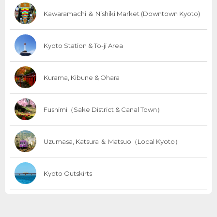
Kawaramachi ＆ Nishiki Market (Downtown Kyoto)
Kyoto Station & To-ji Area
Kurama, Kibune & Ohara
Fushimi（Sake District & Canal Town）
Uzumasa, Katsura ＆ Matsuo（Local Kyoto）
Kyoto Outskirts