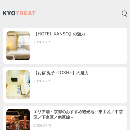
メ
【HOTEL KANSO】の魅力
2026.07.19
【お宿 兎子 -TOSHI-】の魅力
2026.07.19
エリア別・京都のおすすめ観光地～東山区／中京
区／下京区／南区編～
2026.07.19