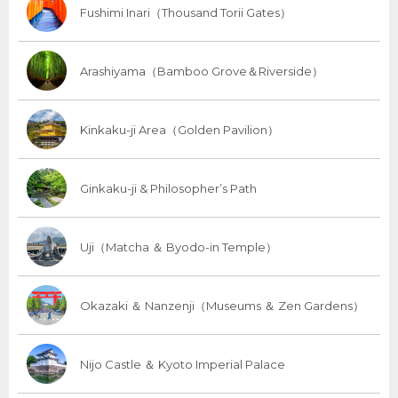
Fushimi Inari（Thousand Torii Gates）
Arashiyama（Bamboo Grove＆Riverside）
Kinkaku-ji Area（Golden Pavilion）
Ginkaku-ji & Philosopher’s Path
Uji（Matcha ＆ Byodo-in Temple）
Okazaki ＆ Nanzenji（Museums ＆ Zen Gardens）
Nijo Castle ＆ Kyoto Imperial Palace