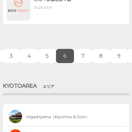
2026.07.19
3
4
5
6
7
8
9
KYOTOAREA
エリア
Higashiyama（Kiyomizu & Gion）