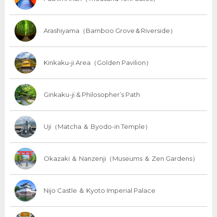
Arashiyama（Bamboo Grove＆Riverside）
Kinkaku-ji Area（Golden Pavilion）
Ginkaku-ji & Philosopher’s Path
Uji（Matcha ＆ Byodo-in Temple）
Okazaki ＆ Nanzenji（Museums ＆ Zen Gardens）
Nijo Castle ＆ Kyoto Imperial Palace