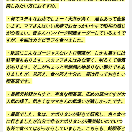
楽しみたい方におすすめ。
・何てステキなお店でしょー！天井が高く、池もあって金魚
います。ママさんはいい意味でおせっかいヤキで昭和の感じ
が心地よい。皆さんハンバーグ関連オーダーしているようで
すが、今回はカツピラフを食べました。
・駅前にこんなゴージャスなレトロ喫茶が、しかも裏手には
駐車場もあります。スタッフさんはみな若く、明るくて活気
があります。そこがちょっと老舗感の物足りない部分でもあ
りましたが、見応え、食べ応え十分の一度は行っておきたい
喫茶店です。
・長岡天神駅からすぐ、有名な喫茶店。広めの店内ですが大
人気の様子。気さくなママさんの気遣いが嬉しかったです。
・最高でした。私は、ナポリタンが好きで研究し、色々食べ
に行きましたが自分で作るナポリタンが1番美味いのでいつ
も外で食べてはがっかりしていました。こちらも、純喫茶と