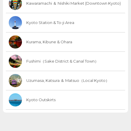
Kawaramachi ＆ Nishiki Market (Downtown Kyoto)
Kyoto Station & To-ji Area
Kurama, Kibune & Ohara
Fushimi（Sake District & Canal Town）
Uzumasa, Katsura ＆ Matsuo（Local Kyoto）
Kyoto Outskirts