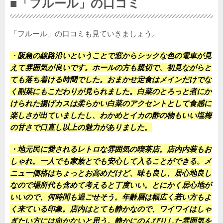
■「フルール」の口コミ
「フルール」の口コミも見ていきましょう。
・阪急の線路沿いということで窓からシックな色の電車が見
えて雰囲気が良いです。ホールの方も親切で、初見ながらと
ても落ち着ける時間でした。おまかせ定食はメインだけでな
く副菜にもこだわりが見られました。白菜のとろっと煮にか
けられた揚げカスは柔らかい白菜のアクセントとして食感に
楽しさが出ていましたし、わかめとイカの酢の物もいい塩梅
の甘さで口直し以上の魅力がありました。
・地元民に愛されるレトロな雰囲気の喫茶店。店内内装もお
しゃれ。一人でも家族とでも安心して入ることができる。メ
ニュー価格はちょっとお高めだけど、味も良し、居心地良し
なので場所代も含めて考えると丁度いい。とにかく居心地が
いいので、何時間も過ごせそう。年齢層は幅広く若い方もよ
く来ている印象。店内はとても静かなので、ワイワイはしゃ
ぎたい方には向かないと思う。静かにのんびりした雰囲気を