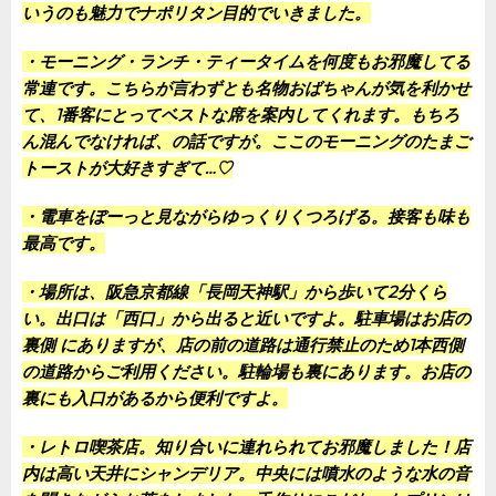
いうのも魅力でナポリタン目的でいきました。
・モーニング・ランチ・ティータイムを何度もお邪魔してる
常連です。こちらが言わずとも名物おばちゃんが気を利かせ
て、1番客にとってベストな席を案内してくれます。もちろ
ん混んでなければ、の話ですが。ここのモーニングのたまご
トーストが大好きすぎて…♡
・電車をぼーっと見ながらゆっくりくつろげる。接客も味も
最高です。
・場所は、阪急京都線「長岡天神駅」から歩いて2分くら
い。出口は「西口」から出ると近いですよ。駐車場はお店の
裏側 にありますが、店の前の道路は通行禁止のため1本西側
の道路からご利用ください。駐輪場も裏にあります。お店の
裏にも入口があるから便利ですよ。
・レトロ喫茶店。知り合いに連れられてお邪魔しました！店
内は高い天井にシャンデリア。中央には噴水のような水の音