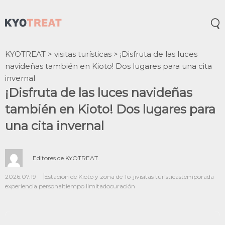
Abr
KYOTREAT
>
visitas turísticas
>
¡Disfruta de las luces
navideñas también en Kioto! Dos lugares para una cita
invernal
¡Disfruta de las luces navideñas
también en Kioto! Dos lugares para
una cita invernal
Editores de KYOTREAT.
2026.07.19
Estación de Kioto y zona de To-ji
visitas turísticas
temporada
experiencia personal
tiempo limitado
curación