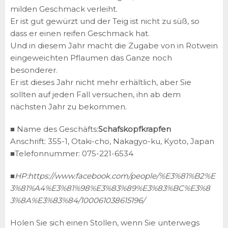
milden Geschmack verleiht.
Er ist gut gewürzt und der Teig ist nicht zu süß, so
dass er einen reifen Geschmack hat.
Und in diesem Jahr macht die Zugabe von in Rotwein
eingeweichten Pflaumen das Ganze noch
besonderer.
Er ist dieses Jahr nicht mehr erhältlich, aber Sie
sollten auf jeden Fall versuchen, ihn ab dem
nächsten Jahr zu bekommen.
■ Name des Geschäfts:
Schafskopfkrapfen
Anschrift: 355-1, Otaki-cho, Nakagyo-ku, Kyoto, Japan
■Telefonnummer: 075-221-6534
■HP:
https://www.facebook.com/people/%E3%81%B2%E
3%81%A4%E3%81%98%E3%83%89%E3%83%BC%E3%8
3%8A%E3%83%84/100061038615196/
Holen Sie sich einen Stollen, wenn Sie unterwegs