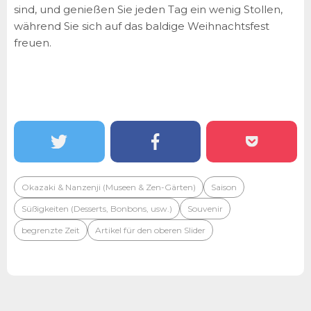
sind, und genießen Sie jeden Tag ein wenig Stollen,
während Sie sich auf das baldige Weihnachtsfest
freuen.
Okazaki & Nanzenji (Museen & Zen-Gärten)
Saison
Süßigkeiten (Desserts, Bonbons, usw.)
Souvenir
begrenzte Zeit
Artikel für den oberen Slider