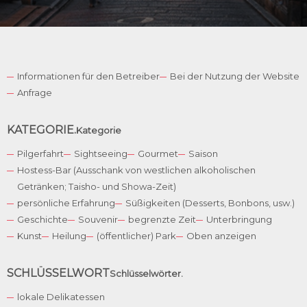
Informationen für den Betreiber
Bei der Nutzung der Website
Anfrage
KATEGORIE.
Kategorie
Pilgerfahrt
Sightseeing
Gourmet
Saison
Hostess-Bar (Ausschank von westlichen alkoholischen
Getränken; Taisho- und Showa-Zeit)
persönliche Erfahrung
Süßigkeiten (Desserts, Bonbons, usw.)
Geschichte
Souvenir
begrenzte Zeit
Unterbringung
Kunst
Heilung
(öffentlicher) Park
Oben anzeigen
English
Spanish
SCHLÜSSELWORT
Schlüsselwörter.
French
lokale Delikatessen
Korean