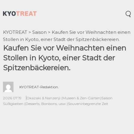
Öff
KYOTREAT
>
Saison
>
Kaufen Sie vor Weihnachten einen
Stollen in Kyoto, einer Stadt der Spitzenbäckereien.
Kaufen Sie vor Weihnachten einen
Stollen in Kyoto, einer Stadt der
Spitzenbäckereien.
KYOTREAT-Redaktion.
2026.07.19
Okazaki & Nanzenji (Museen & Zen-Gärten)
Saison
Süßigkeiten (Desserts, Bonbons, usw.)
Souvenir
begrenzte Zeit