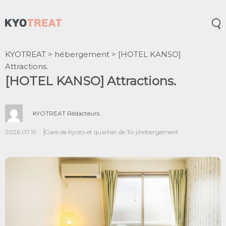
Ouv
KYOTREAT
>
hébergement
>
[HOTEL KANSO]
Attractions.
[HOTEL KANSO] Attractions.
KYOTREAT Rédacteurs.
2026.07.19
Gare de Kyoto et quartier de To-ji
hébergement