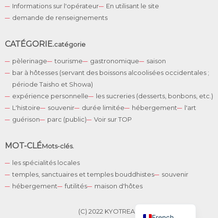
Informations sur l'opérateur
En utilisant le site
demande de renseignements
CATÉGORIE.
catégorie
pèlerinage
tourisme
gastronomique
saison
bar à hôtesses (servant des boissons alcoolisées occidentales ;
période Taisho et Showa)
expérience personnelle
les sucreries (desserts, bonbons, etc.)
L'histoire
souvenir
durée limitée
hébergement
l'art
guérison
parc (public)
Voir sur TOP
English
German
MOT-CLÉ
Mots-clés.
Spanish
les spécialités locales
Korean
temples, sanctuaires et temples bouddhistes
souvenir
Chinese
hébergement
futilités
maison d'hôtes
Japanese
(C) 2022 KYOTREAT.
French