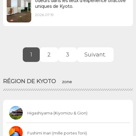
odeurs dans les lieux d'expérience olfactive
uniques de Kyoto.
2026.07.19
1
2
3
Suivant.
RÉGION DE KYOTO
zone
Higashiyama (Kiyomizu & Gion)
Fushimi Inari (mille portes Torii).