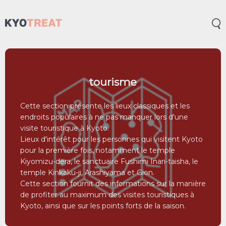
Ouv
tourisme
Cette section présente les lieux classiques et les
endroits populaires à ne pas manquer lors d'une
visite touristique à Kyoto.
Lieux d'intérêt pour les personnes qui visitent Kyoto
pour la première fois, notamment le temple
Kiyomizu-dera, le sanctuaire Fushimi Inari-taisha, le
temple Kinkaku-ji, Arashiyama et Gion.
Cette section fournit des informations sur la manière
de profiter au maximum des visites touristiques à
Kyoto, ainsi que sur les points forts de la saison.