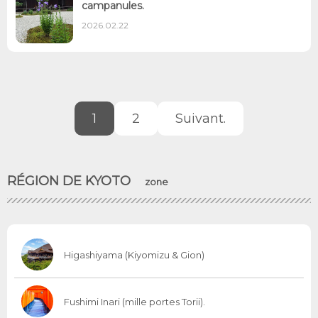
campanules.
2026.02.22
1
2
Suivant.
RÉGION DE KYOTO
zone
Higashiyama (Kiyomizu & Gion)
Fushimi Inari (mille portes Torii).