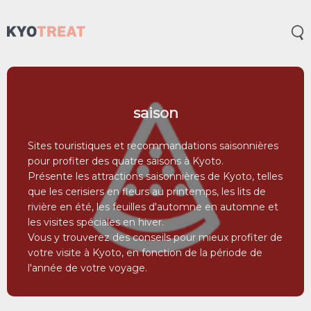
Ouv
saison
Sites touristiques et recommandations saisonnières
pour profiter des quatre saisons à Kyoto.
Présente les attractions saisonnières de Kyoto, telles
que les cerisiers en fleurs au printemps, les lits de
rivière en été, les feuilles d'automne en automne et
les visites spéciales en hiver.
Vous y trouverez des conseils pour mieux profiter de
votre visite à Kyoto, en fonction de la période de
l'année de votre voyage.