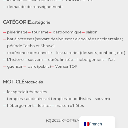
demande de renseignements
CATÉGORIE.
catégorie
pèlerinage
tourisme
gastronomique
saison
bar à hôtesses (servant des boissons alcoolisées occidentales ;
période Taisho et Showa)
expérience personnelle
les sucreries (desserts, bonbons, etc.)
L'histoire
souvenir
durée limitée
hébergement
l'art
guérison
parc (public)
Voir sur TOP
English
German
MOT-CLÉ
Mots-clés.
Spanish
les spécialités locales
Korean
temples, sanctuaires et temples bouddhistes
souvenir
Chinese
hébergement
futilités
maison d'hôtes
Japanese
(C) 2022 KYOTREAT.
French