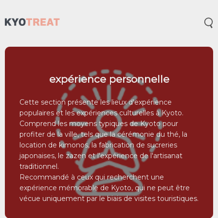
Ouv
expérience personnelle
Cette section présente les lieux d'expérience
populaires et les expériences culturelles à Kyoto.
Comprend les moyens typiques de Kyoto pour
profiter de la ville, tels que la cérémonie du thé, la
location de kimonos, la fabrication de sucreries
japonaises, le zazen et l'expérience de l'artisanat
traditionnel.
Recommandé à ceux qui recherchent une
expérience mémorable de Kyoto, qui ne peut être
vécue uniquement par le biais de visites touristiques.