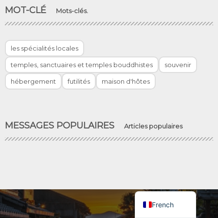
MOT-CLÉ
Mots-clés.
les spécialités locales
temples, sanctuaires et temples bouddhistes
souvenir
hébergement
futilités
maison d'hôtes
English
German
MESSAGES POPULAIRES
Articles populaires
Spanish
Korean
Chinese
Japanese
French