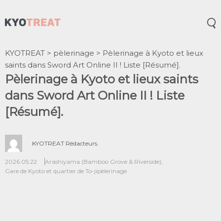
Ouv
KYOTREAT
>
pèlerinage
>
Pèlerinage à Kyoto et lieux
saints dans Sword Art Online II ! Liste [Résumé].
Pèlerinage à Kyoto et lieux saints
dans Sword Art Online II ! Liste
[Résumé].
KYOTREAT Rédacteurs.
2026.05.22
Arashiyama (Bamboo Grove & Riverside)
,
Gare de Kyoto et quartier de To-ji
pèlerinage