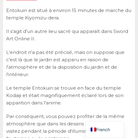
Entokuin est situé à environ 15 minutes de marche du
temple Kiyomizu-dera.
Il s'agit d'un autre lieu sacré qui apparaît dans Sword
Art Online II.
L'endroit n'a pas été précisé, mais on suppose que
c'est là que le jardin est apparu en raison de
l'atmosphère et de la disposition du jardin et de
English
l'intérieur.
German
Le temple Entokuin se trouve en face du temple
Spanish
Kodaiji et était magnifiquement éclairé lors de son
Korean
apparition dans l'anime.
Chinese
Par conséquent, vous pouvez profiter de la même
Japanese
atmosphère que dans les dessins animés si vous
French
visitez pendant la période d'illumination vers