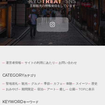
京都観光の情報発信をしています
運営者情報
サイトの利用にあたり
お問い合わせ
CATEGORY
カテゴリ
English
聖地巡礼
観光
グルメ
季節
カフェ
体験
スイーツ
歴史
German
おみやげ
期間限定
宿泊
アート
癒し
公園
TOPに表示
Spanish
KEYWORD
French
キーワード