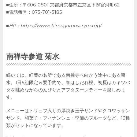
■住所：〒606-0801 京都府京都市左京区下鴨宮河町62
■電話番号：075-701-5185
■HP：
https://www.shimogamosaryo.co.jp/
南禅寺参道 菊水
続いては、紅葉の名所である南禅寺へ向かう途中にある菊
水。1日5組限定＆要予約で、春はしだれ桜、初夏はカキツバ
タを眺めながらのんびりとアフタヌーンティーを楽しめま
す。
メニューはトリュフ入りの厚焼き玉子サンドやクロワッサン
サンド、和菓子・フィナンシェ・季節のフルーツなど、13種
類がセットになっています。