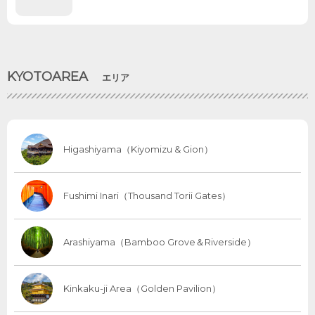
KYOTOAREA
エリア
Higashiyama（Kiyomizu & Gion）
Fushimi Inari（Thousand Torii Gates）
Arashiyama（Bamboo Grove＆Riverside）
Kinkaku-ji Area（Golden Pavilion）