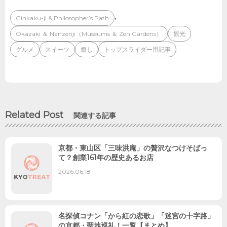
,
Ginkaku-ji & Philosopher’s Path
Okazaki ＆ Nanzenji（Museums ＆ Zen Gardens）
観光
グルメ
スイーツ
癒し
トップスライダー用記事
Related Post
関連する記事
京都・東山区「三味洪庵」の贅沢なつけそばっ
て？創業161年の歴史あるお店
2026.06.18
名探偵コナン「から紅の恋歌」「迷宮の十字路」
の京都・聖地巡礼！一覧【まとめ】