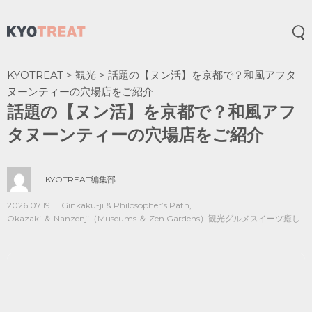
メ
KYOTREAT
>
観光
>
話題の【ヌン活】を京都で？和風アフタ
ヌーンティーの穴場店をご紹介
話題の【ヌン活】を京都で？和風アフ
タヌーンティーの穴場店をご紹介
KYOTREAT編集部
2026.07.19
Ginkaku-ji & Philosopher’s Path
,
Okazaki ＆ Nanzenji（Museums ＆ Zen Gardens）
観光
グルメ
スイーツ
癒し