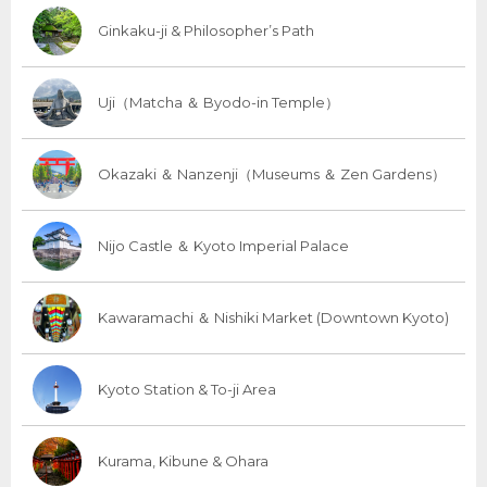
Ginkaku-ji & Philosopher’s Path
Uji（Matcha ＆ Byodo-in Temple）
Okazaki ＆ Nanzenji（Museums ＆ Zen Gardens）
Nijo Castle ＆ Kyoto Imperial Palace
Kawaramachi ＆ Nishiki Market (Downtown Kyoto)
Kyoto Station & To-ji Area
Kurama, Kibune & Ohara