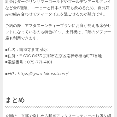
紅茶はダージリンサマーゴールドやゴールデンアールグレイ
など全6種類。コーヒーと日本の煎茶も飲めるため、自分好
みの組み合わせでティータイムを過ごせるのが魅力です。
予約の際、アフタヌーンティープランにお庭が見える席がセ
ットになっているのも特色の1つ。土日祝は、2階のソファー
席も利用できます。
■店名：南禅寺参道 菊水
■住所：〒606-8435 京都市左京区南禅寺福地町31番地
■電話番号：075-771-4101
■HP：
https://kyoto-kikusui.com/
まとめ
今回は、京都で楽しめる和風アフタヌーンティーのお店を紹