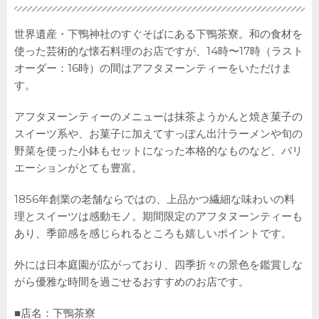
世界遺産・下鴨神社のすぐそばにある下鴨茶寮。和の食材を
使った芸術的な懐石料理のお店ですが、14時〜17時（ラスト
オーダー：16時）の間はアフタヌーンティーをいただけま
す。
アフタヌーンティーのメニューは抹茶ようかんと焼き菓子の
スイーツ系や、お菓子に加えてすっぽん出汁ラーメンや旬の
野菜を使った小鉢もセットになった本格的なものなど、バリ
エーションがとても豊富。
1856年創業の老舗ならではの、上品かつ繊細な味わいの料
理とスイーツは感動モノ。期間限定のアフタヌーンティーも
あり、季節感を感じられるところも嬉しいポイントです。
外には日本庭園が広がっており、四季折々の景色を鑑賞しな
がら優雅な時間を過ごせるおすすめのお店です。
■店名：下鴨茶寮