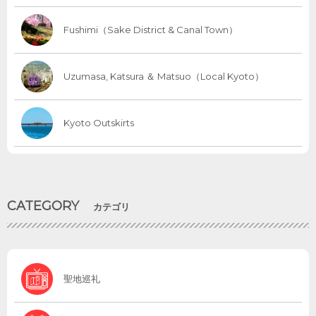
Fushimi（Sake District & Canal Town）
Uzumasa, Katsura ＆ Matsuo（Local Kyoto）
Kyoto Outskirts
CATEGORY
カテゴリ
聖地巡礼