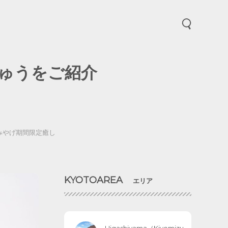
メニューを開
ゅうをご紹介
みやげ
期間限定
癒し
KYOTOAREA
エリア
Higashiyama（Kiyomizu