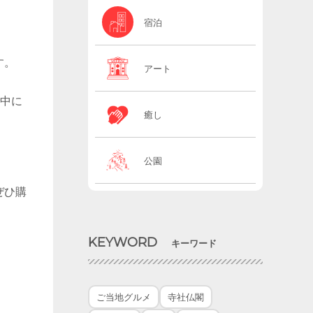
宿泊
す。
アート
。中に
癒し
公園
ぜひ購
KEYWORD
キーワード
ご当地グルメ
寺社仏閣