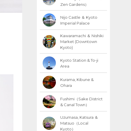
Zen Gardens）
Nijo Castle ＆ Kyoto
Imperial Palace
Kawaramachi ＆ Nishiki
Market (Downtown
Kyoto)
Kyoto Station & To-ji
Area
Kurama, Kibune &
Ohara
Fushimi（Sake District
& Canal Town）
Uzumasa, Katsura ＆
Matsuo（Local
Kyoto）