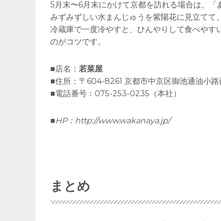
5月末〜6月末にかけて京都を訪れる場合は、「
みずみずしい水まんじゅうを紫陽花に見立てて
冷蔵庫で一度冷やすと、ひんやりして食べやす
のがコツです。
■店名：
若菜屋
■住所：〒604-8261 京都市中京区御池通油小路
■電話番号：075-253-0235（本社）
■HP：
http://www.wakanaya.jp/
まとめ