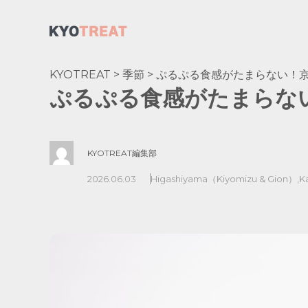
KYOTREAT
>
季節
>
ぷるぷる食感がたまらない！
ぷるぷる食感がたまらな
KYOTREAT編集部
2026.06.03
Higashiyama（Kiyomizu & Gion）
,
K