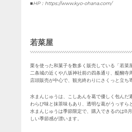
■HP：
https://www.kyo-ohana.com/
若菜屋
栗を使った和菓子を数多く販売している「若菜
二条城の近くや八坂神社前の四条通り、醍醐寺
店頭販売が中心で、観光終わりにさくっと立ち
水まんじゅうは、こしあんを葛で優しく包んだ
わらび味と抹茶味もあり、透明な葛がうっすら
水まんじゅうは季節限定で、購入できるのは8
しい季節感が漂います。