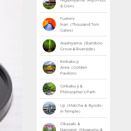
& Gion）
Fushimi
Inari（Thousand Torii
Gates）
Arashiyama（Bamboo
Grove＆Riverside）
Kinkaku-ji
Area（Golden
Pavilion）
Ginkaku-ji &
Philosopher’s Path
Uji（Matcha ＆ Byodo-
in Temple）
Okazaki ＆
Nanzenji（Museums ＆