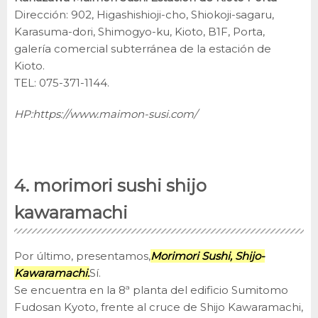
Dirección: 902, Higashishioji-cho, Shiokoji-sagaru,
Karasuma-dori, Shimogyo-ku, Kioto, B1F, Porta,
galería comercial subterránea de la estación de
Kioto.
TEL: 075-371-1144.
HP:
https://www.maimon-susi.com/
4. morimori sushi shijo
kawaramachi
Por último, presentamos,
Morimori Sushi, Shijo-
Kawaramachi.
Sí.
Se encuentra en la 8ª planta del edificio Sumitomo
Fudosan Kyoto, frente al cruce de Shijo Kawaramachi,