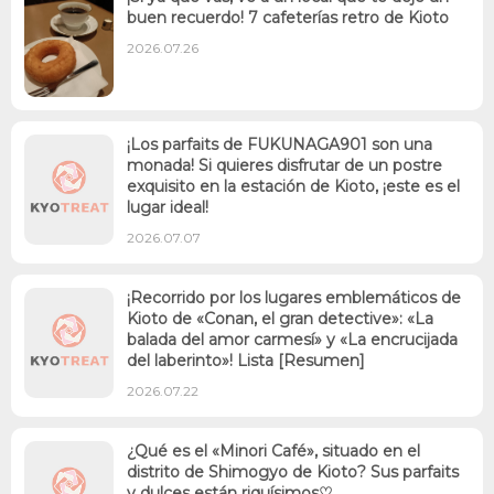
buen recuerdo! 7 cafeterías retro de Kioto
2026.07.26
¡Los parfaits de FUKUNAGA901 son una
monada! Si quieres disfrutar de un postre
exquisito en la estación de Kioto, ¡este es el
lugar ideal!
2026.07.07
¡Recorrido por los lugares emblemáticos de
Kioto de «Conan, el gran detective»: «La
balada del amor carmesí» y «La encrucijada
del laberinto»! Lista [Resumen]
2026.07.22
¿Qué es el «Minori Café», situado en el
distrito de Shimogyo de Kioto? Sus parfaits
y dulces están riquísimos♡