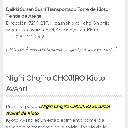
Daikki Suisan Sushi Transportado Torre de Kioto
Tienda de Arena
Dirección: 721-1 B1F, Higashishiokoji-cho, Shichijo-
sagaru, Karasuma-dori, Shimogyo-ku, Kioto
TEL: 075-746-2458
HP:
https://www.daiki-suisan.co.jp/kyototower_sushi/
Nigiri Chojiro CHOJIRO Kioto
Avanti
Próxima parada.
Nigiri Chojiro CHOJIRO Sucursal
Avanti de Kioto.
。
Kyoto Avanti es un establecimiento comercial,
situado directamente en la salida Hachijo de la