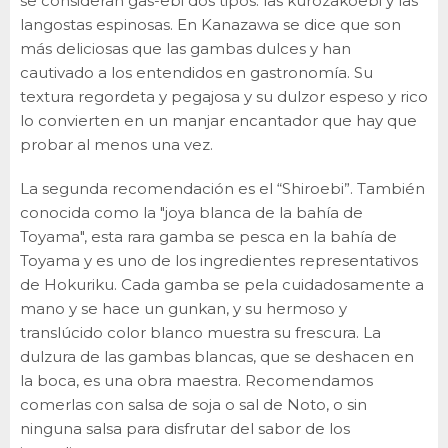
se consideran gas-ebi dos tipos: las kurozakoebi y las
langostas espinosas. En Kanazawa se dice que son
más deliciosas que las gambas dulces y han
cautivado a los entendidos en gastronomía. Su
textura regordeta y pegajosa y su dulzor espeso y rico
lo convierten en un manjar encantador que hay que
probar al menos una vez.
La segunda recomendación es el “Shiroebi”. También
conocida como la "joya blanca de la bahía de
Toyama", esta rara gamba se pesca en la bahía de
Toyama y es uno de los ingredientes representativos
de Hokuriku. Cada gamba se pela cuidadosamente a
mano y se hace un gunkan, y su hermoso y
translúcido color blanco muestra su frescura. La
dulzura de las gambas blancas, que se deshacen en
la boca, es una obra maestra. Recomendamos
comerlas con salsa de soja o sal de Noto, o sin
ninguna salsa para disfrutar del sabor de los