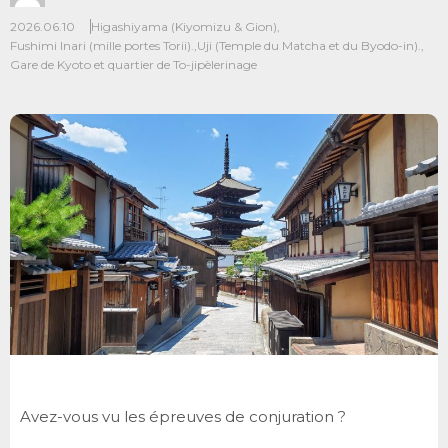
2026.06.10
Higashiyama (Kiyomizu & Gion)
,
Fushimi Inari (mille portes Torii).
,
Uji (Temple du Matcha et du Byodo-in).
,
Gare de Kyoto et quartier de To-ji
pèlerinage
Avez-vous vu les épreuves de conjuration ?