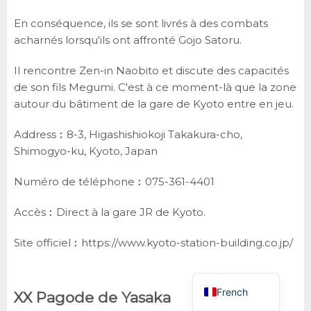
En conséquence, ils se sont livrés à des combats
acharnés lorsqu'ils ont affronté Gojo Satoru.
Il rencontre Zen-in Naobito et discute des capacités
de son fils Megumi. C'est à ce moment-là que la zone
autour du bâtiment de la gare de Kyoto entre en jeu.
Address︰8-3, Higashishiokoji Takakura-cho,
Shimogyo-ku, Kyoto, Japan
English
German
Numéro de téléphone︰075-361-4401
Spanish
Accès︰Direct à la gare JR de Kyoto.
Korean
Site officiel︰
https://www.kyoto-station-building.co.jp/
Chinese
Japanese
French
XX Pagode de Yasaka