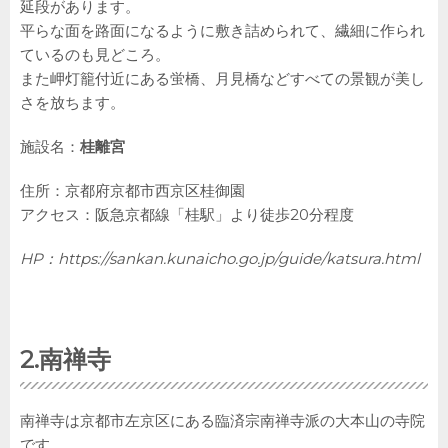
延段があります。
平らな面を路面になるように敷き詰められて、繊細に作られ
ているのも見どころ。
また岬灯籠付近にある蛍橋、月見橋などすべての景観が美し
さを放ちます。
施設名：
桂離宮
住所：京都府京都市西京区桂御園
アクセス：阪急京都線「桂駅」より徒歩20分程度
HP：
https://sankan.kunaicho.go.jp/guide/katsura.html
2.
南禅寺
南禅寺は京都市左京区にある臨済宗南禅寺派の大本山の寺院
です。