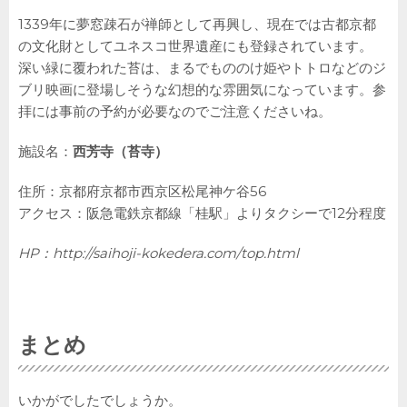
1339年に夢窓疎石が禅師として再興し、現在では古都京都
の文化財としてユネスコ世界遺産にも登録されています。
深い緑に覆われた苔は、まるでもののけ姫やトトロなどのジ
ブリ映画に登場しそうな幻想的な雰囲気になっています。参
拝には事前の予約が必要なのでご注意くださいね。
施設名：
西芳寺（苔寺）
住所：京都府京都市西京区松尾神ケ谷56
アクセス：阪急電鉄京都線「桂駅」よりタクシーで12分程度
HP：
http://saihoji-kokedera.com/top.html
まとめ
いかがでしたでしょうか。