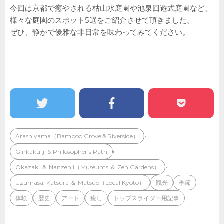
今回は京都で癒やされる枯山水庭園や池泉回遊式庭園など、
様々な庭園のスポット5選をご紹介させて頂きました。
ぜひ、静かで優雅な非日常を味わってみてください。
,
Arashiyama（Bamboo Grove＆Riverside）
,
Ginkaku-ji & Philosopher’s Path
,
Okazaki ＆ Nanzenji（Museums ＆ Zen Gardens）
Uzumasa, Katsura ＆ Matsuo（Local Kyoto）
観光
季節
体験
歴史
アート
癒し
トップスライダー用記事