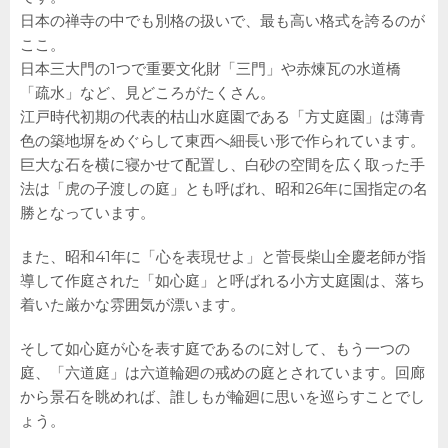
日本の禅寺の中でも別格の扱いで、最も高い格式を誇るのが
ここ。
日本三大門の1つで重要文化財「三門」や赤煉瓦の水道橋
「疏水」など、見どころがたくさん。
江戸時代初期の代表的枯山水庭園である「方丈庭園」は薄青
色の築地塀をめぐらして東西へ細長い形で作られています。
巨大な石を横に寝かせて配置し、白砂の空間を広く取った手
法は「虎の子渡しの庭」とも呼ばれ、昭和26年に国指定の名
勝となっています。
また、昭和41年に「心を表現せよ」と菅長柴山全慶老師が指
導して作庭された「如心庭」と呼ばれる小方丈庭園は、落ち
着いた厳かな雰囲気が漂います。
そして如心庭が心を表す庭であるのに対して、もう一つの
庭、「六道庭」は六道輪廻の戒めの庭とされています。回廊
から景石を眺めれば、誰しもが輪廻に思いを巡らすことでし
ょう。