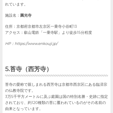
れています。
施設名：
圓光寺
住所：京都府京都市左京区一乗寺小谷町13
アクセス：叡山電鉄「一乗寺駅」より徒歩15分程度
HP：
https://www.enkouji.jp/
5.苔寺（西芳寺）
苔寺の愛称で親しまれる西芳寺は京都市西京区にある臨済宗
の仏教寺院です。
3万5千平方メートルに及ぶ庭園は国の特別名勝・史跡に指定
されており、約120種類の苔に覆われているのがその名前の
由来となっています。