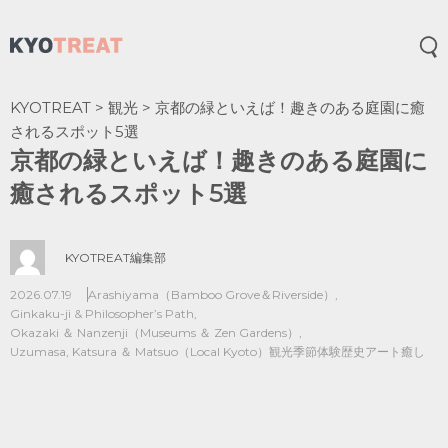
メ
KYOTREAT
>
観光
>
京都の緑といえば！趣きのある庭園に癒
されるスポット5選
京都の緑といえば！趣きのある庭園に
癒されるスポット5選
KYOTREAT編集部
2026.07.19
Arashiyama（Bamboo Grove＆Riverside）
,
Ginkaku-ji & Philosopher’s Path
,
Okazaki ＆ Nanzenji（Museums ＆ Zen Gardens）
,
Uzumasa, Katsura ＆ Matsuo（Local Kyoto）
観光
季節
体験
歴史
アート
癒し