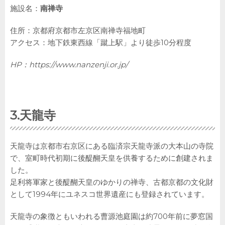
施設名：
南禅寺
住所：京都府京都市左京区南禅寺福地町
アクセス：地下鉄東西線「蹴上駅」より徒歩10分程度
HP：
https://www.nanzenji.or.jp/
3.天龍寺
天龍寺は京都市右京区にある臨済宗天龍寺派の大本山の寺院
で、室町時代初期に後醍醐天皇を供養するために創建されま
した。
足利将軍家と後醍醐天皇のゆかりの禅寺、古都京都の文化財
として1994年にユネスコ世界遺産にも登録されています。
天龍寺の象徴ともいわれる曹源池庭園は約700年前に夢窓国