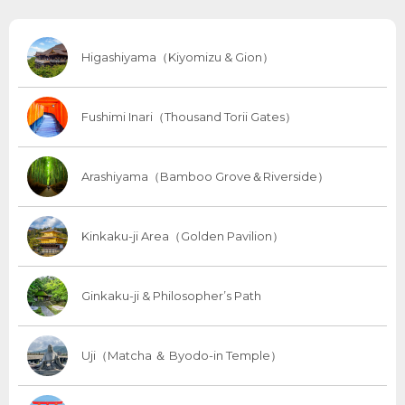
Higashiyama（Kiyomizu & Gion）
Fushimi Inari（Thousand Torii Gates）
Arashiyama（Bamboo Grove＆Riverside）
Kinkaku-ji Area（Golden Pavilion）
Ginkaku-ji & Philosopher’s Path
Uji（Matcha ＆ Byodo-in Temple）