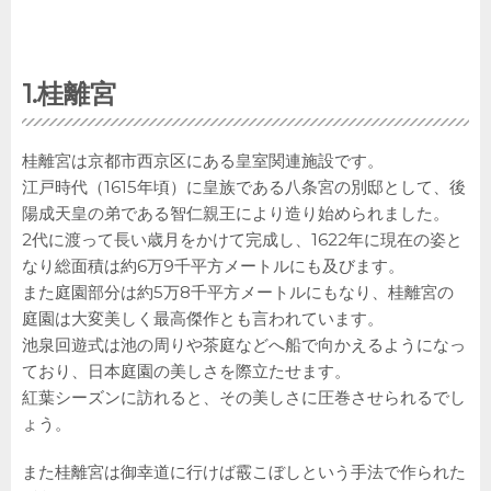
1.桂離宮
桂離宮は京都市西京区にある皇室関連施設です。
江戸時代（1615年頃）に皇族である八条宮の別邸として、後
陽成天皇の弟である智仁親王により造り始められました。
2代に渡って長い歳月をかけて完成し、1622年に現在の姿と
なり総面積は約6万9千平方メートルにも及びます。
また庭園部分は約5万8千平方メートルにもなり、桂離宮の
庭園は大変美しく最高傑作とも言われています。
池泉回遊式は池の周りや茶庭などへ船で向かえるようになっ
ており、日本庭園の美しさを際立たせます。
紅葉シーズンに訪れると、その美しさに圧巻させられるでし
ょう。
また桂離宮は御幸道に行けば霰こぼしという手法で作られた