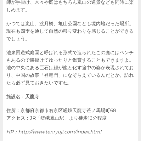
師が手掛け、木々や庭はもちろん嵐山の遠景なども同時に楽
しめます。
かつては嵐山、渡月橋、亀山公園なども境内地だった場所。
現在も四季を通して自然の移り変わりを感じることができる
でしょう。
池泉回遊式庭園と呼ばれる形式で造られたこの庭にはベンチ
もあるので腰掛けてゆったりと鑑賞することもできますよ。
池の中央にある巨石は鯉が龍と化す途中の姿が表現されてお
り、中国の故事「登竜門」になぞらえているんだとか。訪れ
たら必ず見ておきたいですね。
施設名：
天龍寺
住所：京都府京都市右京区嵯峨天龍寺芒ノ馬場町68
アクセス：JR「嵯峨嵐山駅」より徒歩13分程度
HP：
http://www.tenryuji.com/index.html