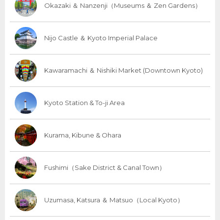
Okazaki ＆ Nanzenji（Museums ＆ Zen Gardens）
Nijo Castle ＆ Kyoto Imperial Palace
Kawaramachi ＆ Nishiki Market (Downtown Kyoto)
Kyoto Station & To-ji Area
Kurama, Kibune & Ohara
Fushimi（Sake District & Canal Town）
Uzumasa, Katsura ＆ Matsuo（Local Kyoto）