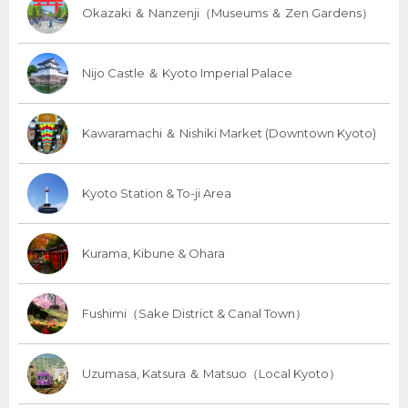
Okazaki ＆ Nanzenji（Museums ＆ Zen Gardens）
Nijo Castle ＆ Kyoto Imperial Palace
Kawaramachi ＆ Nishiki Market (Downtown Kyoto)
Kyoto Station & To-ji Area
Kurama, Kibune & Ohara
Fushimi（Sake District & Canal Town）
Uzumasa, Katsura ＆ Matsuo（Local Kyoto）