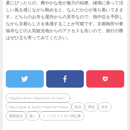
夏にぴったりの、爽やかな色が魅力の桔梗。縁側に座って涼
しい風を感じながら眺めると、なんだか心が落ち着いてきま
す。どちらのお寺も屋内からの見学なので、熱中症を予防し
ながら京都らしさを体感することが可能です。京都御所や東
福寺などの人気観光地からのアクセスも良いので、旅行の際
はぜひ立ち寄ってみてください。
,
Higashiyama（Kiyomizu & Gion）
Nijo Castle ＆ Kyoto Imperial Palace
観光
季節
歴史
期間限定
癒し
トップスライダー用記事