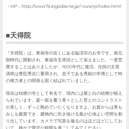
・HP：
http://www7a.biglobe.ne.jp/~rozanji/index.html
■
天得院
『天得院』は、東福寺の近くにある臨済宗のお寺です。南北
朝時代に開創され、東福寺五塔頭として栄えました。一度荒
廃することはありましたが、1600年代に復活。住持の文英
清韓は豊臣秀吉に重用され、息子である秀頼の学僧として時
の権力者との関係も固く結ばれていました。
現在は桔梗の寺として有名で、境内には紫と白の桔梗が植え
られています。庭一面を覆う青々とした苔とのコントラスト
が美しく、ずっと眺めていたくなりますよ。お庭からは青も
みじも鑑賞でき、建物内に吹き抜ける風が心地よい空間を創
り出しています。カメラで写真を撮るのはほどほどにしてお
いて、静かで贅沢な時間を過ごしてみてください。