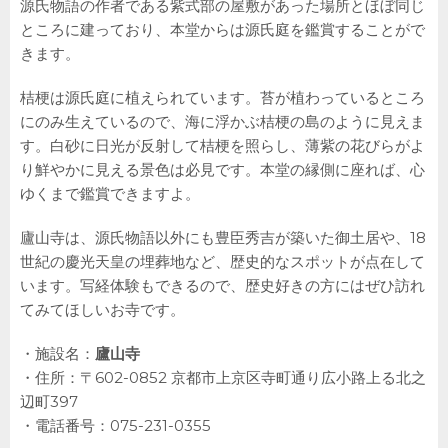
源氏物語の作者である紫式部の屋敷があった場所とほぼ同じ
ところに建っており、本堂からは源氏庭を鑑賞することがで
きます。
桔梗は源氏庭に植えられています。苔が植わっているところ
にのみ生えているので、海に浮かぶ桔梗の島のように見えま
す。白砂に日光が反射して桔梗を照らし、薄紫の花びらがよ
り鮮やかに見える景色は必見です。本堂の縁側に座れば、心
ゆくまで鑑賞できますよ。
廬山寺は、源氏物語以外にも豊臣秀吉が築いた御土居や、18
世紀の慶光天皇の埋葬地など、歴史的なスポットが点在して
います。写経体験もできるので、歴史好きの方にはぜひ訪れ
てみてほしいお寺です。
・施設名：
廬山寺
・住所：〒602-0852 京都市上京区寺町通り広小路上る北之
辺町397
・電話番号：075-231-0355