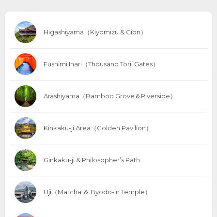
Higashiyama（Kiyomizu & Gion）
Fushimi Inari（Thousand Torii Gates）
Arashiyama（Bamboo Grove＆Riverside）
Kinkaku-ji Area（Golden Pavilion）
Ginkaku-ji & Philosopher’s Path
Uji（Matcha ＆ Byodo-in Temple）