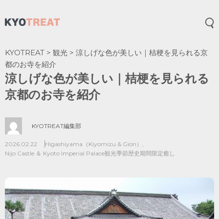
メ
KYOTREAT
>
観光
>
涼しげな色が美しい｜桔梗を見られる京
都のお寺を紹介
涼しげな色が美しい｜桔梗を見られる
京都のお寺を紹介
KYOTREAT編集部
2026.02.22
Higashiyama（Kiyomizu & Gion）
,
Nijo Castle ＆ Kyoto Imperial Palace
観光
季節
歴史
期間限定
癒し