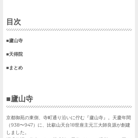
目次
■
廬山寺
■
天得院
■
まとめ
■
廬山寺
京都御苑の東側、寺町通り沿いに佇む『廬山寺』。天慶年間
（938〜947）に、比叡山天台18世座主元三大師良源が創建
しました。