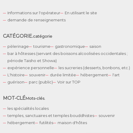
Informations sur l'opérateur
En utilisant le site
demande de renseignements
CATÉGORIE.
catégorie
pèlerinage
tourisme
gastronomique
saison
bar à hôtesses (servant des boissons alcoolisées occidentales ;
période Taisho et Showa)
expérience personnelle
les sucreries (desserts, bonbons, etc.)
L'histoire
souvenir
durée limitée
hébergement
l'art
guérison
parc (public)
Voir sur TOP
English
German
MOT-CLÉ
Mots-clés.
Spanish
les spécialités locales
Korean
temples, sanctuaires et temples bouddhistes
souvenir
Chinese
hébergement
futilités
maison d'hôtes
Japanese