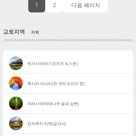
1
2
다음 페이지
교토지역
지역
히가시야마(기요미즈 & 기온)
후시미 이나리(천 개의 도리이 문)
아라시야마(대나무 숲과 강변)
킨카쿠지 지역(금각사)