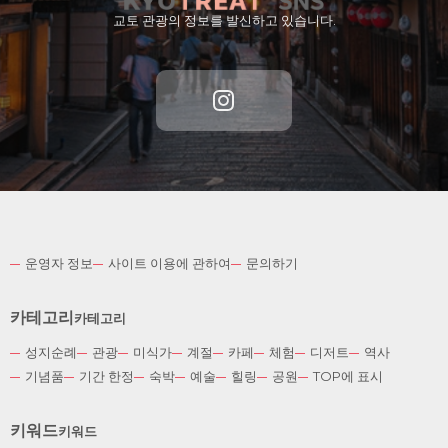
교토 관광의 정보를 발신하고 있습니다.
운영자 정보
사이트 이용에 관하여
문의하기
카테고리
카테고리
성지순례
관광
미식가
계절
카페
체험
디저트
역사
English
기념품
기간 한정
숙박
예술
힐링
공원
TOP에 표시
German
Spanish
키워드
키워드